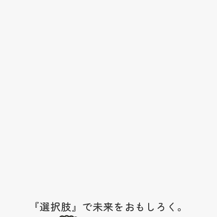
問い合わせフォームよりご相談ください。
ヒアリング
悩みや実現したい目標など、詳細にヒアリングさせていただ
ご提案
社より、ヒアリングに応じた最適なご提案いたします。
ご契約
容に応じてさまざまな施策をお手伝いさせていただきます。
『選択肢』で未来をおもしろく。